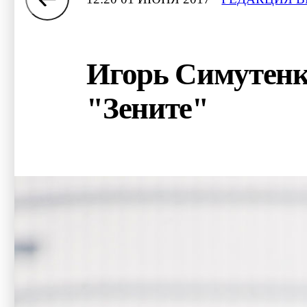
Игорь Симутенко
"Зените"