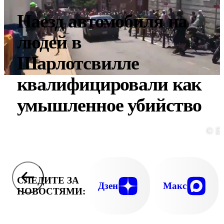
Наезд автомобиля на
людей в
Шарлотсвилле
квалифицировали как
умышленное убийство
© E
СЛЕДИТЕ ЗА
Дзен
Макс
НОВОСТЯМИ: