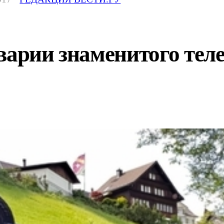
варии знаменитого тел