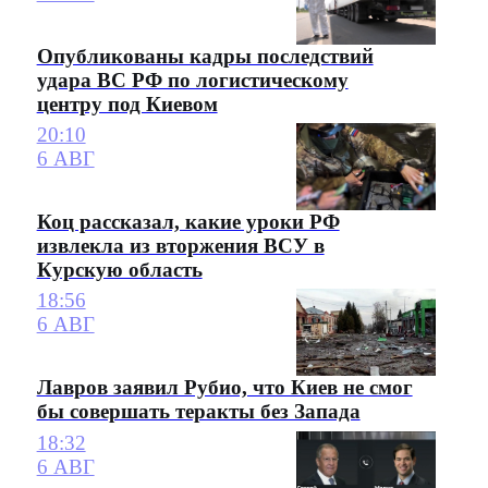
Опубликованы кадры последствий
удара ВС РФ по логистическому
центру под Киевом
20:10
6 АВГ
Коц рассказал, какие уроки РФ
извлекла из вторжения ВСУ в
Курскую область
18:56
6 АВГ
Лавров заявил Рубио, что Киев не смог
бы совершать теракты без Запада
18:32
6 АВГ