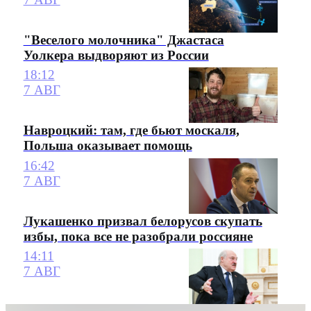
"Веселого молочника" Джастаса
Уолкера выдворяют из России
18:12
7 АВГ
Навроцкий: там, где бьют москаля,
Польша оказывает помощь
16:42
7 АВГ
Лукашенко призвал белорусов скупать
избы, пока все не разобрали россияне
14:11
7 АВГ