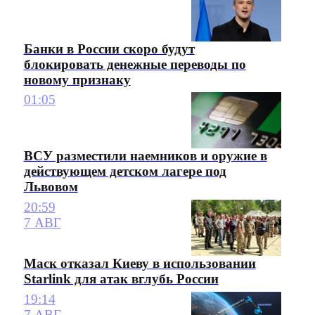
Банки в России скоро будут
блокировать денежные переводы по
новому признаку
01:05
ВСУ разместили наемников и оружие в
действующем детском лагере под
Львовом
20:59
7 АВГ
Маск отказал Киеву в использовании
Starlink для атак вглубь России
19:14
7 АВГ