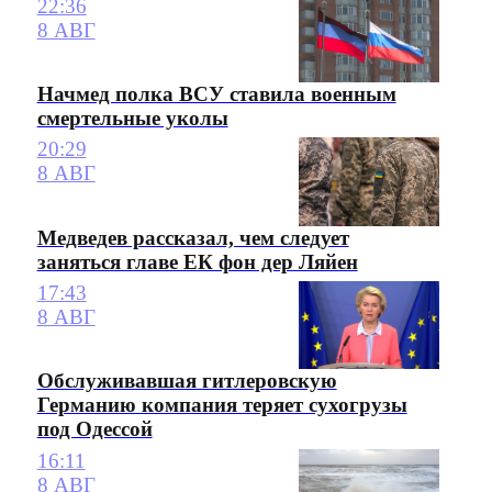
22:36
8 АВГ
Начмед полка ВСУ ставила военным
смертельные уколы
20:29
8 АВГ
Медведев рассказал, чем следует
заняться главе ЕК фон дер Ляйен
17:43
8 АВГ
Обслуживавшая гитлеровскую
Германию компания теряет сухогрузы
под Одессой
16:11
8 АВГ