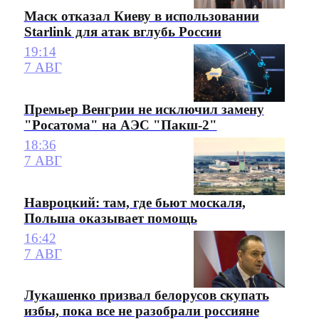
Маск отказал Киеву в использовании
Starlink для атак вглубь России
19:14
7 АВГ
Премьер Венгрии не исключил замену
"Росатома" на АЭС "Пакш-2"
18:36
7 АВГ
Навроцкий: там, где бьют москаля,
Польша оказывает помощь
16:42
7 АВГ
Лукашенко призвал белорусов скупать
избы, пока все не разобрали россияне