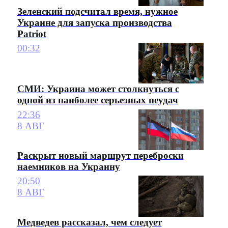
Зеленский подсчитал время, нужное
Украине для запуска производства
Patriot
00:32
СМИ: Украина может столкнуться с
одной из наиболее серьезных неудач
22:36
8 АВГ
Раскрыт новый маршрут переброски
наемников на Украину
20:50
8 АВГ
Медведев рассказал, чем следует