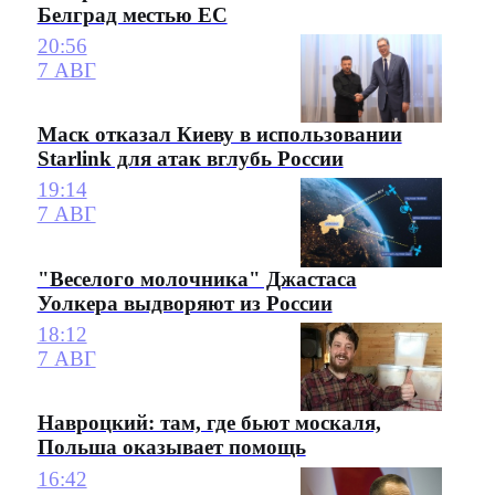
Белград местью ЕС
20:56
7 АВГ
Маск отказал Киеву в использовании
Starlink для атак вглубь России
19:14
7 АВГ
"Веселого молочника" Джастаса
Уолкера выдворяют из России
18:12
7 АВГ
Навроцкий: там, где бьют москаля,
Польша оказывает помощь
16:42