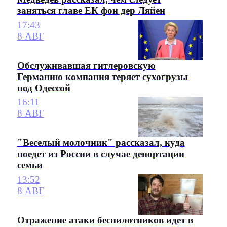
заняться главе ЕК фон дер Ляйен
17:43
8 АВГ
Обслуживавшая гитлеровскую
Германию компания теряет сухогрузы
под Одессой
16:11
8 АВГ
"Веселый молочник" рассказал, куда
поедет из России в случае депортации
семьи
13:52
8 АВГ
Отражение атаки беспилотников идет в