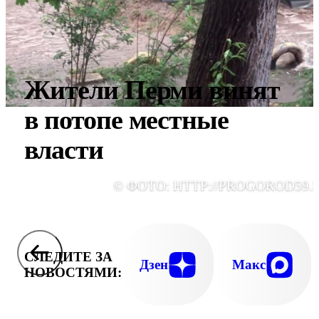
Жители Перми винят
в потопе местные
власти
© ФОТО: HTTP://PROGOROD59.
СЛЕДИТЕ ЗА
Дзен
Макс
НОВОСТЯМИ: