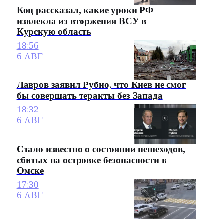
Коц рассказал, какие уроки РФ
извлекла из вторжения ВСУ в
Курскую область
18:56
6 АВГ
Лавров заявил Рубио, что Киев не смог
бы совершать теракты без Запада
18:32
6 АВГ
Стало известно о состоянии пешеходов,
сбитых на островке безопасности в
Омске
17:30
6 АВГ