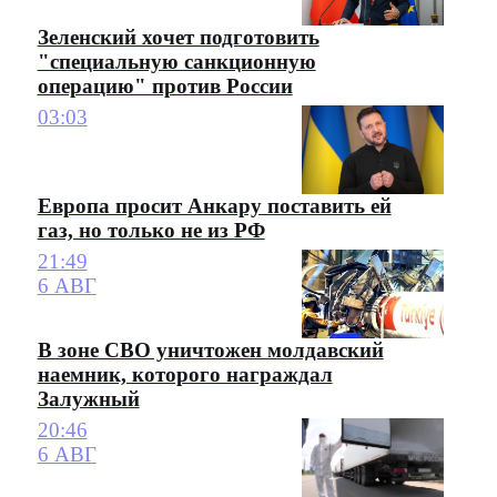
Зеленский хочет подготовить
"специальную санкционную
операцию" против России
03:03
Европа просит Анкару поставить ей
газ, но только не из РФ
21:49
6 АВГ
В зоне СВО уничтожен молдавский
наемник, которого награждал
Залужный
20:46
6 АВГ