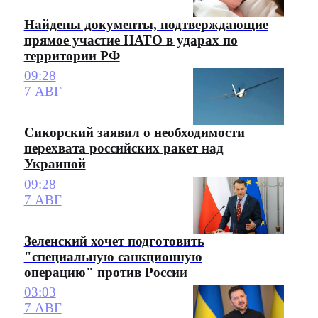
Найдены документы, подтверждающие
прямое участие НАТО в ударах по
территории РФ
09:28
7 АВГ
Сикорский заявил о необходимости
перехвата российских ракет над
Украиной
09:28
7 АВГ
Зеленский хочет подготовить
"специальную санкционную
операцию" против России
03:03
7 АВГ