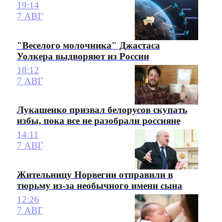
19:14
7 АВГ
"Веселого молочника" Джастаса
Уолкера выдворяют из России
18:12
7 АВГ
Лукашенко призвал белорусов скупать
избы, пока все не разобрали россияне
14:11
7 АВГ
Жительницу Норвегии отправили в
тюрьму из-за необычного имени сына
12:26
7 АВГ