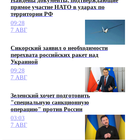
Найдены документы, подтверждающие
прямое участие НАТО в ударах по
территории РФ
09:28
7 АВГ
Сикорский заявил о необходимости
перехвата российских ракет над
Украиной
09:28
7 АВГ
Зеленский хочет подготовить
"специальную санкционную
операцию" против России
03:03
7 АВГ