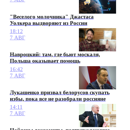
"Веселого молочника" Джастаса
Уолкера выдворяют из России
18:12
7 АВГ
Навроцкий: там, где бьют москаля,
Польша оказывает помощь
16:42
7 АВГ
Лукашенко призвал белорусов скупать
избы, пока все не разобрали россияне
14:11
7 АВГ