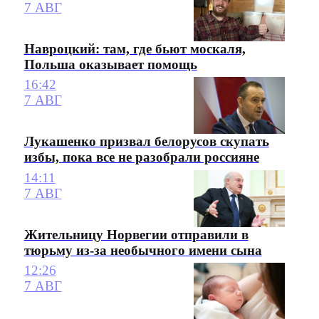
7 АВГ
Навроцкий: там, где бьют москаля,
Польша оказывает помощь
16:42
7 АВГ
Лукашенко призвал белорусов скупать
избы, пока все не разобрали россияне
14:11
7 АВГ
Жительницу Норвегии отправили в
тюрьму из-за необычного имени сына
12:26
7 АВГ