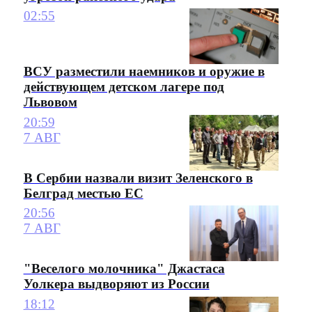
02:55
ВСУ разместили наемников и оружие в
действующем детском лагере под
Львовом
20:59
7 АВГ
В Сербии назвали визит Зеленского в
Белград местью ЕС
20:56
7 АВГ
"Веселого молочника" Джастаса
Уолкера выдворяют из России
18:12