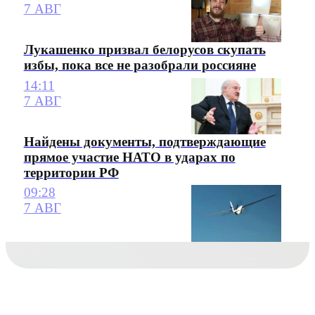
7 АВГ
Лукашенко призвал белорусов скупать
избы, пока все не разобрали россияне
14:11
7 АВГ
Найдены документы, подтверждающие
прямое участие НАТО в ударах по
территории РФ
09:28
7 АВГ