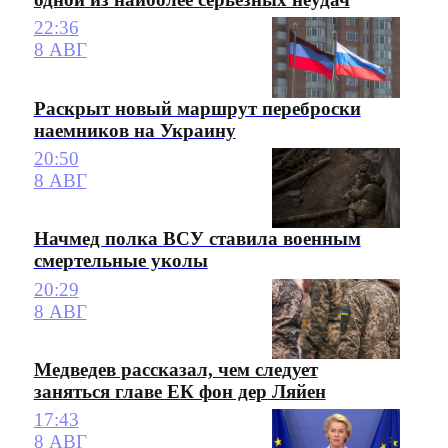
22:36
8 АВГ
Раскрыт новый маршрут переброски
наемников на Украину
20:50
8 АВГ
Начмед полка ВСУ ставила военным
смертельные уколы
20:29
8 АВГ
Медведев рассказал, чем следует
заняться главе ЕК фон дер Ляйен
17:43
8 АВГ