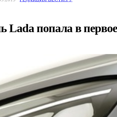
ь Lada попала в перво