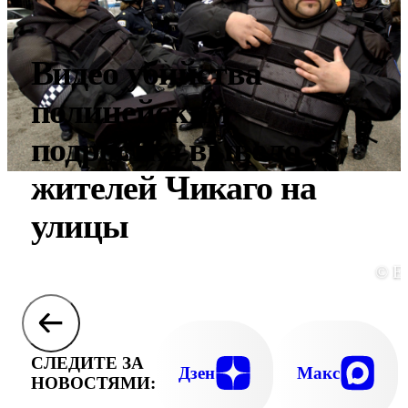
Видео убийства
полицейским
подростка вывело
жителей Чикаго на
улицы
© E
СЛЕДИТЕ ЗА
Дзен
Макс
НОВОСТЯМИ: