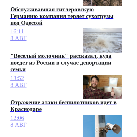
Обслуживавшая гитлеровскую
Германию компания теряет сухогрузы
под Одессой
16:11
8 АВГ
"Веселый молочник" рассказал, куда
поедет из России в случае депортации
семьи
13:52
8 АВГ
Отражение атаки беспилотников идет в
Краснодаре
12:06
8 АВГ