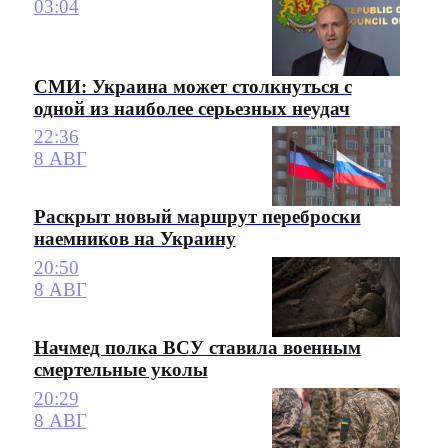
03:04
СМИ: Украина может столкнуться с
одной из наиболее серьезных неудач
22:36
8 АВГ
Раскрыт новый маршрут переброски
наемников на Украину
20:50
8 АВГ
Начмед полка ВСУ ставила военным
смертельные уколы
20:29
8 АВГ