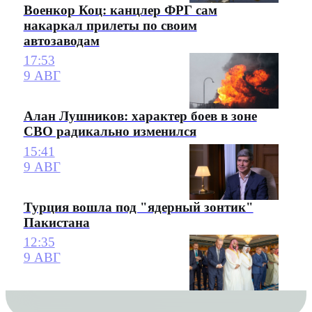
Военкор Коц: канцлер ФРГ сам
накаркал прилеты по своим
автозаводам
17:53
9 АВГ
Алан Лушников: характер боев в зоне
СВО радикально изменился
15:41
9 АВГ
Турция вошла под "ядерный зонтик"
Пакистана
12:35
9 АВГ