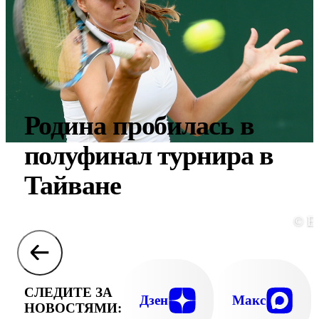
Родина пробилась в
полуфинал турнира в
Тайване
© E
СЛЕДИТЕ ЗА
Дзен
Макс
НОВОСТЯМИ: