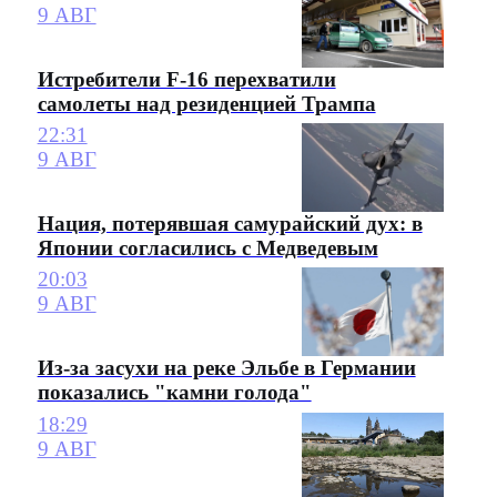
9 АВГ
Истребители F-16 перехватили
самолеты над резиденцией Трампа
22:31
9 АВГ
Нация, потерявшая самурайский дух: в
Японии согласились с Медведевым
20:03
9 АВГ
Из-за засухи на реке Эльбе в Германии
показались "камни голода"
18:29
9 АВГ