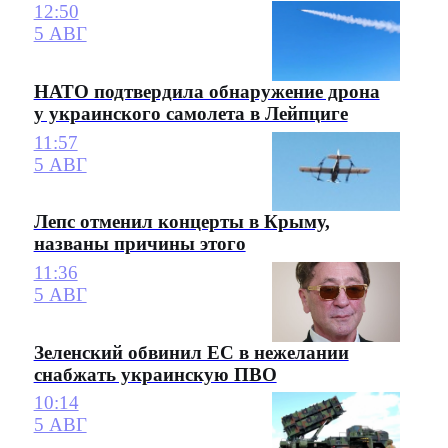
12:50
5 АВГ
НАТО подтвердила обнаружение дрона
у украинского самолета в Лейпциге
11:57
5 АВГ
Лепс отменил концерты в Крыму,
названы причины этого
11:36
5 АВГ
Зеленский обвинил ЕС в нежелании
снабжать украинскую ПВО
10:14
5 АВГ