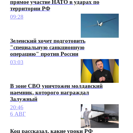
прямое участие НАТО в ударах по
территории РФ
09:28
Зеленский хочет подготовить
"специальную санкционную
операцию" против России
03:03
В зоне СВО уничтожен молдавский
наемник, которого награждал
Залужный
20:46
6 АВГ
Коц рассказал, какие уроки РФ