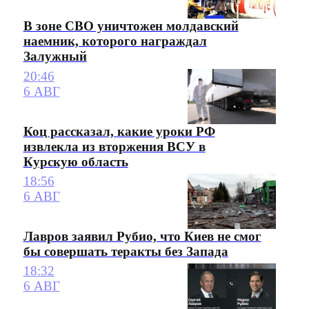
В зоне СВО уничтожен молдавский
наемник, которого награждал
Залужный
20:46
6 АВГ
Коц рассказал, какие уроки РФ
извлекла из вторжения ВСУ в
Курскую область
18:56
6 АВГ
Лавров заявил Рубио, что Киев не смог
бы совершать теракты без Запада
18:32
6 АВГ