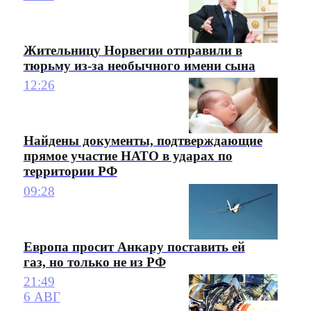
Жительницу Норвегии отправили в
тюрьму из-за необычного имени сына
12:26
Найдены документы, подтверждающие
прямое участие НАТО в ударах по
территории РФ
09:28
Европа просит Анкару поставить ей
газ, но только не из РФ
21:49
6 АВГ