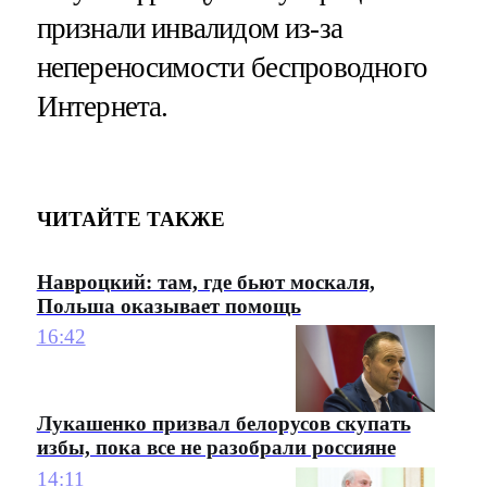
признали инвалидом из-за
непереносимости беспроводного
Интернета.
ЧИТАЙТЕ ТАКЖЕ
Навроцкий: там, где бьют москаля,
Польша оказывает помощь
16:42
Лукашенко призвал белорусов скупать
избы, пока все не разобрали россияне
14:11