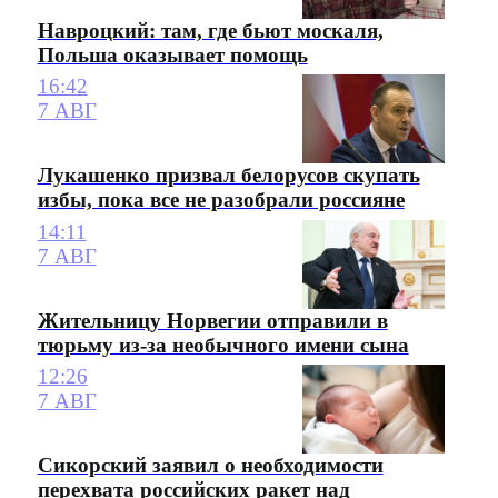
Навроцкий: там, где бьют москаля,
Польша оказывает помощь
16:42
7 АВГ
Лукашенко призвал белорусов скупать
избы, пока все не разобрали россияне
14:11
7 АВГ
Жительницу Норвегии отправили в
тюрьму из-за необычного имени сына
12:26
7 АВГ
Сикорский заявил о необходимости
перехвата российских ракет над