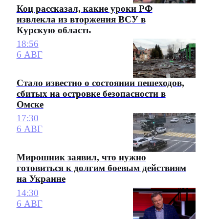
Коц рассказал, какие уроки РФ
извлекла из вторжения ВСУ в
Курскую область
18:56
6 АВГ
Стало известно о состоянии пешеходов,
сбитых на островке безопасности в
Омске
17:30
6 АВГ
Мирошник заявил, что нужно
готовиться к долгим боевым действиям
на Украине
14:30
6 АВГ