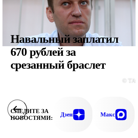
Навальный заплатил
670 рублей за
срезанный браслет
© ТА
СЛЕДИТЕ ЗА
Дзен
Макс
НОВОСТЯМИ: