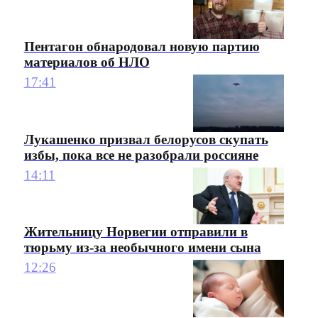
Пентагон обнародовал новую партию
материалов об НЛО
17:41
Лукашенко призвал белорусов скупать
избы, пока все не разобрали россияне
14:11
Жительницу Норвегии отправили в
тюрьму из-за необычного имени сына
12:26