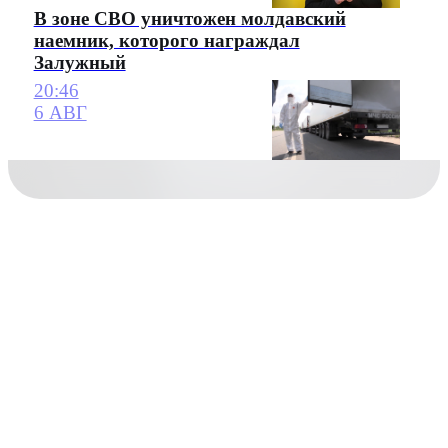
В зоне СВО уничтожен молдавский
наемник, которого награждал
Залужный
20:46
6 АВГ