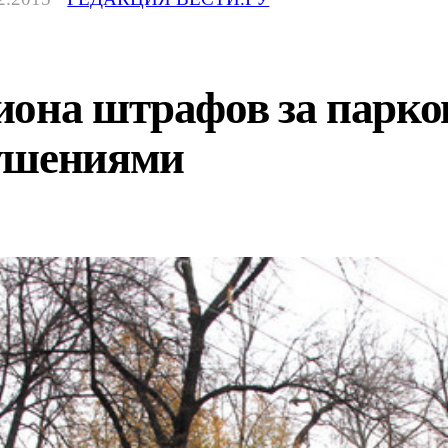
иона штрафов за парко
рушениями