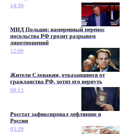
14:30
МИД Польши: намеренный перенос
посольства РФ грозит разрывом
дипотношений
12:09
Жители Словакии, отказавшиеся от
гражданства РФ, хотят его вернуть
08:13
Росстат зафиксировал дефляцию в
России
03:28