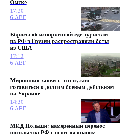
Омске
17:30
6 АВГ
Вбросы об испорченной еде туристам
из РФ в Грузии распространяли боты
из США
17:12
6 АВГ
Мирошник заявил, что нужно
готовиться к долгим боевым действиям
на Украине
14:30
6 АВГ
МИД Польши: намеренный перенос
посольства РФ грозит разрывом