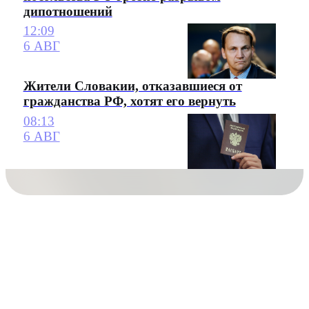
дипотношений
12:09
6 АВГ
Жители Словакии, отказавшиеся от
гражданства РФ, хотят его вернуть
08:13
6 АВГ