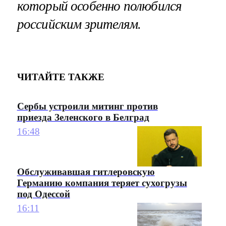
который особенно полюбился
российским зрителям.
ЧИТАЙТЕ ТАКЖЕ
Сербы устроили митинг против
приезда Зеленского в Белград
16:48
Обслуживавшая гитлеровскую
Германию компания теряет сухогрузы
под Одессой
16:11