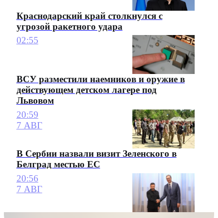
Краснодарский край столкнулся с
угрозой ракетного удара
02:55
ВСУ разместили наемников и оружие в
действующем детском лагере под
Львовом
20:59
7 АВГ
В Сербии назвали визит Зеленского в
Белград местью ЕС
20:56
7 АВГ