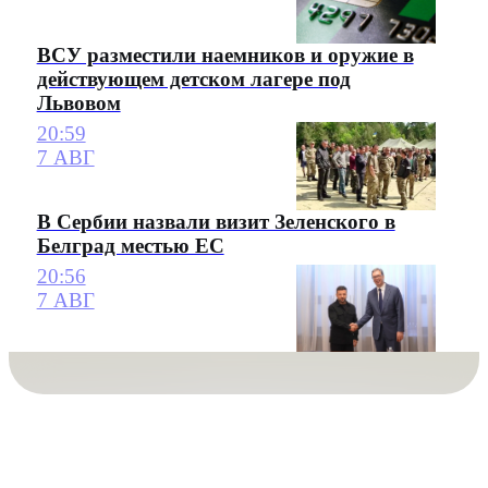
ВСУ разместили наемников и оружие в
действующем детском лагере под
Львовом
20:59
7 АВГ
В Сербии назвали визит Зеленского в
Белград местью ЕС
20:56
7 АВГ