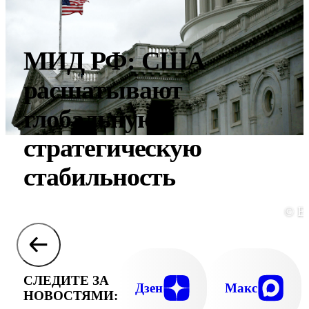
МИД РФ: США
расшатывают
глобальную
стратегическую
стабильность
© E
СЛЕДИТЕ ЗА
Дзен
Макс
НОВОСТЯМИ: