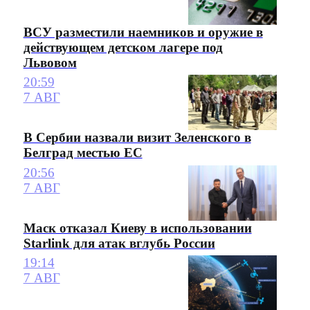
ВСУ разместили наемников и оружие в
действующем детском лагере под
Львовом
20:59
7 АВГ
В Сербии назвали визит Зеленского в
Белград местью ЕС
20:56
7 АВГ
Маск отказал Киеву в использовании
Starlink для атак вглубь России
19:14
7 АВГ