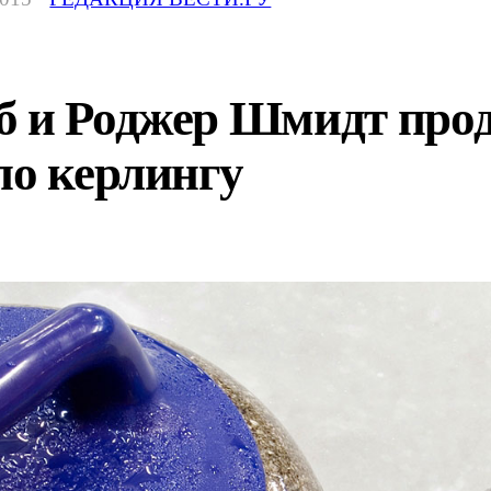
б и Роджер Шмидт про
по керлингу