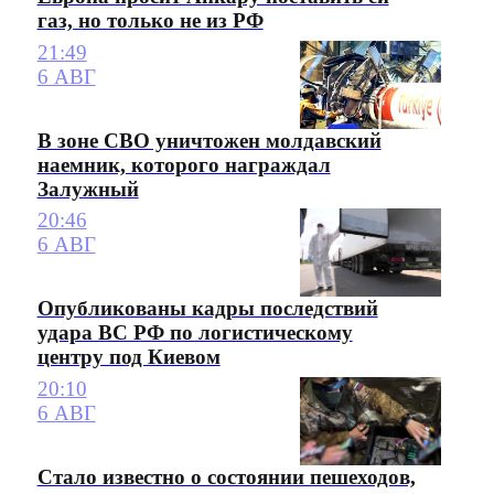
газ, но только не из РФ
21:49
6 АВГ
В зоне СВО уничтожен молдавский
наемник, которого награждал
Залужный
20:46
6 АВГ
Опубликованы кадры последствий
удара ВС РФ по логистическому
центру под Киевом
20:10
6 АВГ
Стало известно о состоянии пешеходов,