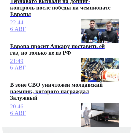
Тернового вызвали на допинг-
контроль после победы на чемпионате
Европы
22:44
6 АВГ
Европа просит Анкару поставить ей
газ, но только не из РФ
21:49
6 АВГ
В зоне СВО уничтожен молдавский
наемник, которого награждал
Залужный
20:46
6 АВГ