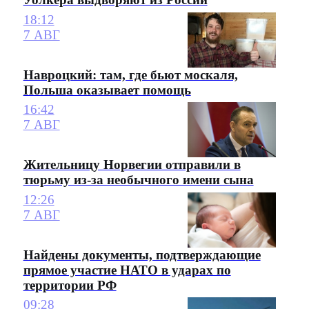
18:12
7 АВГ
Навроцкий: там, где бьют москаля,
Польша оказывает помощь
16:42
7 АВГ
Жительницу Норвегии отправили в
тюрьму из-за необычного имени сына
12:26
7 АВГ
Найдены документы, подтверждающие
прямое участие НАТО в ударах по
территории РФ
09:28