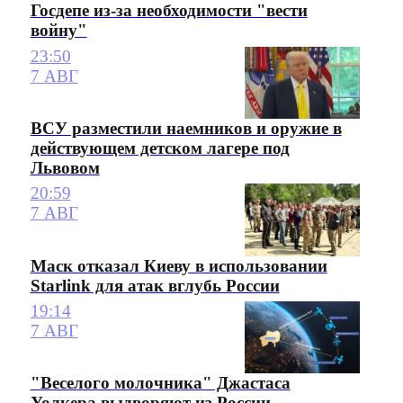
Госдепе из-за необходимости "вести
войну"
23:50
7 АВГ
ВСУ разместили наемников и оружие в
действующем детском лагере под
Львовом
20:59
7 АВГ
Маск отказал Киеву в использовании
Starlink для атак вглубь России
19:14
7 АВГ
"Веселого молочника" Джастаса
Уолкера выдворяют из России