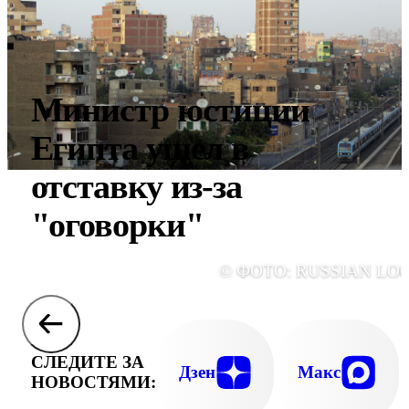
Министр юстиции
Египта ушел в
отставку из-за
"оговорки"
© ФОТО: RUSSIAN LO
СЛЕДИТЕ ЗА
Дзен
Макс
НОВОСТЯМИ: