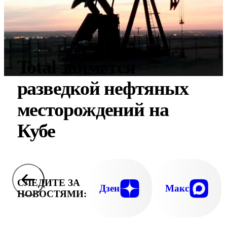
Total займется
разведкой нефтяных
месторождений на
Кубе
СЛЕДИТЕ ЗА
Дзен
Макс
НОВОСТЯМИ: