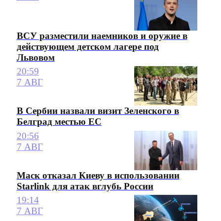
ВСУ разместили наемников и оружие в
действующем детском лагере под
Львовом
20:59
7 АВГ
В Сербии назвали визит Зеленского в
Белград местью ЕС
20:56
7 АВГ
Маск отказал Киеву в использовании
Starlink для атак вглубь России
19:14
7 АВГ