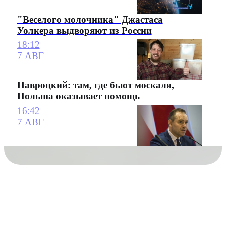
"Веселого молочника" Джастаса
Уолкера выдворяют из России
18:12
7 АВГ
Навроцкий: там, где бьют москаля,
Польша оказывает помощь
16:42
7 АВГ