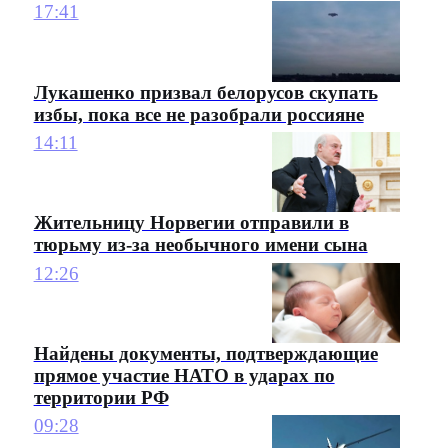
17:41
Лукашенко призвал белорусов скупать
избы, пока все не разобрали россияне
14:11
Жительницу Норвегии отправили в
тюрьму из-за необычного имени сына
12:26
Найдены документы, подтверждающие
прямое участие НАТО в ударах по
территории РФ
09:28