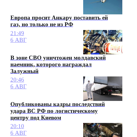
Европа просит Анкару поставить ей
газ, но только не из РФ
21:49
6 АВГ
В зоне СВО уничтожен молдавский
наемник, которого награждал
Залужный
20:46
6 АВГ
Опубликованы кадры последствий
удара ВС РФ по логистическому
центру под Киевом
20:10
6 АВГ