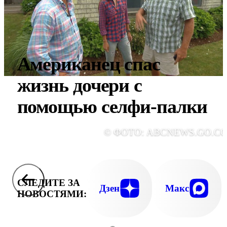
Американец спас
жизнь дочери с
помощью селфи-палки
© ФОТО: ABCNEWS.GO.C
СЛЕДИТЕ ЗА
Дзен
Макс
НОВОСТЯМИ: