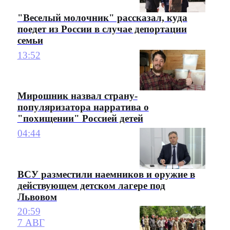
"Веселый молочник" рассказал, куда
поедет из России в случае депортации
семьи
13:52
Мирошник назвал страну-
популяризатора нарратива о
"похищении" Россией детей
04:44
ВСУ разместили наемников и оружие в
действующем детском лагере под
Львовом
20:59
7 АВГ