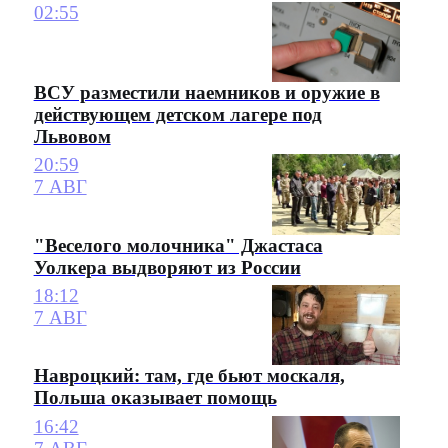
02:55
ВСУ разместили наемников и оружие в
действующем детском лагере под
Львовом
20:59
7 АВГ
"Веселого молочника" Джастаса
Уолкера выдворяют из России
18:12
7 АВГ
Навроцкий: там, где бьют москаля,
Польша оказывает помощь
16:42