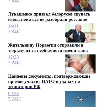
7 АВГ
Лукашенко призвал белорусов скупать
избы, пока все не разобрали россияне
14:11
7 АВГ
Жительницу Норвегии отправили в
тюрьму из-за необычного имени сына
12:26
7 АВГ
Найдены документы, подтверждающие
прямое участие НАТО в ударах по
территории РФ
09:28
7 АВГ