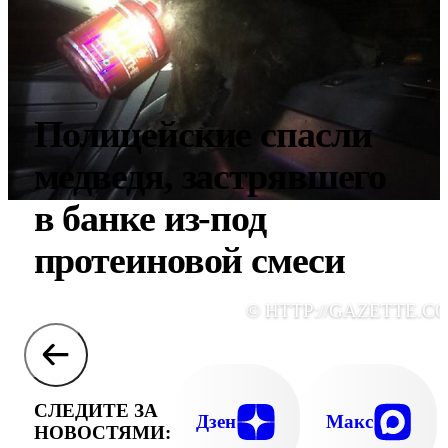
Полицейские спасли
медведя, застрявшего
в банке из-под
протеиновой смеси
© HTTP://GAZETTE.C
СЛЕДИТЕ ЗА
Дзен
Макс
НОВОСТЯМИ: