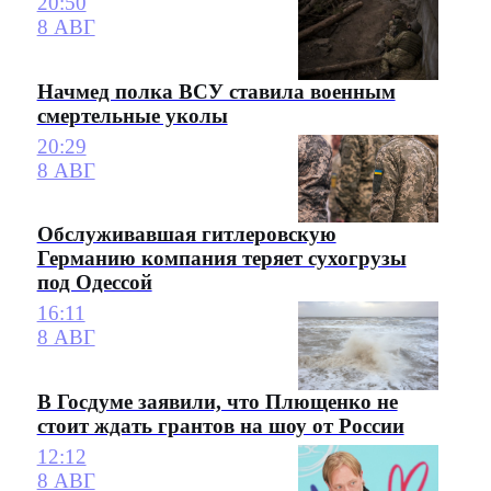
20:50
8 АВГ
Начмед полка ВСУ ставила военным
смертельные уколы
20:29
8 АВГ
Обслуживавшая гитлеровскую
Германию компания теряет сухогрузы
под Одессой
16:11
8 АВГ
В Госдуме заявили, что Плющенко не
стоит ждать грантов на шоу от России
12:12
8 АВГ