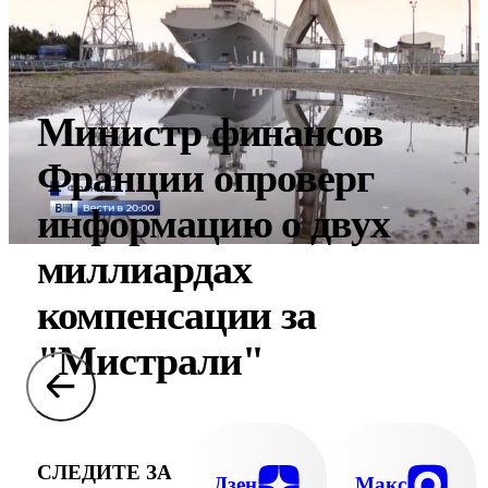
Министр финансов
Франции опроверг
информацию о двух
миллиардах
компенсации за
"Мистрали"
СЛЕДИТЕ ЗА
Дзен
Макс