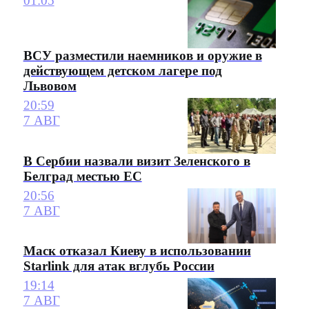
01:05
ВСУ разместили наемников и оружие в
действующем детском лагере под
Львовом
20:59
7 АВГ
В Сербии назвали визит Зеленского в
Белград местью ЕС
20:56
7 АВГ
Маск отказал Киеву в использовании
Starlink для атак вглубь России
19:14
7 АВГ