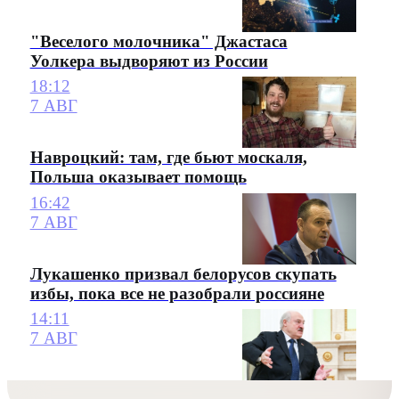
"Веселого молочника" Джастаса
Уолкера выдворяют из России
18:12
7 АВГ
Навроцкий: там, где бьют москаля,
Польша оказывает помощь
16:42
7 АВГ
Лукашенко призвал белорусов скупать
избы, пока все не разобрали россияне
14:11
7 АВГ