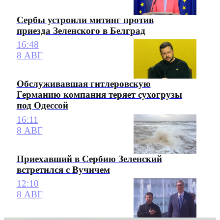
Сербы устроили митинг против
приезда Зеленского в Белград
16:48
8 АВГ
Обслуживавшая гитлеровскую
Германию компания теряет сухогрузы
под Одессой
16:11
8 АВГ
Приехавший в Сербию Зеленский
встретился с Вучичем
12:10
8 АВГ