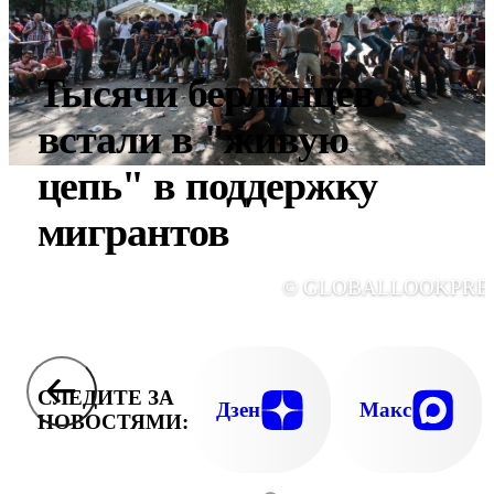
Тысячи берлинцев
встали в "живую
цепь" в поддержку
мигрантов
© GLOBALLOOKPRE
СЛЕДИТЕ ЗА
Дзен
Макс
НОВОСТЯМИ: