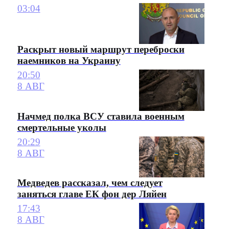
03:04
Раскрыт новый маршрут переброски
наемников на Украину
20:50
8 АВГ
Начмед полка ВСУ ставила военным
смертельные уколы
20:29
8 АВГ
Медведев рассказал, чем следует
заняться главе ЕК фон дер Ляйен
17:43
8 АВГ