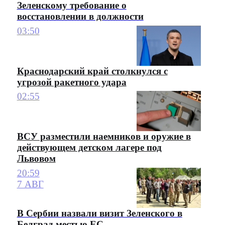
Зеленскому требование о
восстановлении в должности
03:50
Краснодарский край столкнулся с
угрозой ракетного удара
02:55
ВСУ разместили наемников и оружие в
действующем детском лагере под
Львовом
20:59
7 АВГ
В Сербии назвали визит Зеленского в
Белград местью ЕС