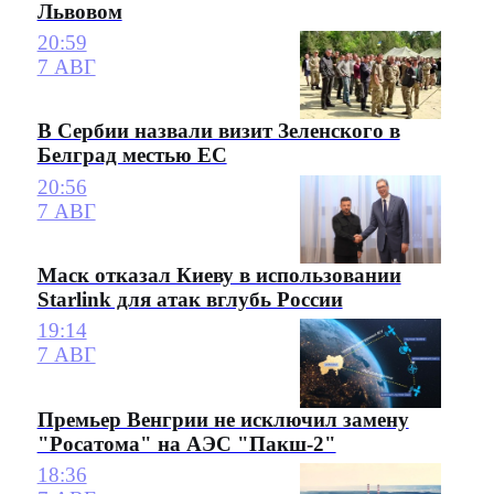
Львовом
20:59
7 АВГ
В Сербии назвали визит Зеленского в
Белград местью ЕС
20:56
7 АВГ
Маск отказал Киеву в использовании
Starlink для атак вглубь России
19:14
7 АВГ
Премьер Венгрии не исключил замену
"Росатома" на АЭС "Пакш-2"
18:36