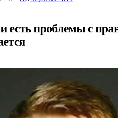
ии есть проблемы с пра
ается