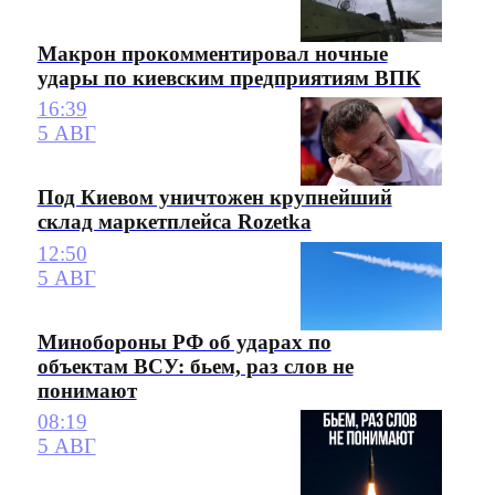
Макрон прокомментировал ночные
удары по киевским предприятиям ВПК
16:39
5 АВГ
Под Киевом уничтожен крупнейший
склад маркетплейса Rozetka
12:50
5 АВГ
Минобороны РФ об ударах по
объектам ВСУ: бьем, раз слов не
понимают
08:19
5 АВГ