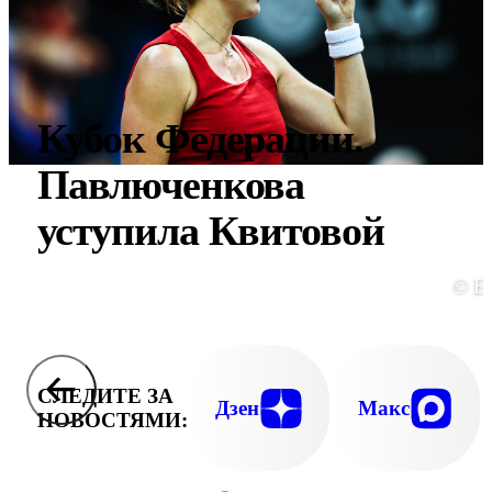
Кубок Федерации.
Павлюченкова
уступила Квитовой
© E
СЛЕДИТЕ ЗА
Дзен
Макс
НОВОСТЯМИ: