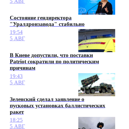
5 АВГ
Состояние гендиректора
"Уралдронзавода" стабильно
19:54
5 АВГ
В Киеве допустили, что поставки
Patriot сократили по политическим
причинам
19:43
5 АВГ
Зеленский сделал заявление о
пусковых установках баллистических
ракет
18:25
5 АВГ