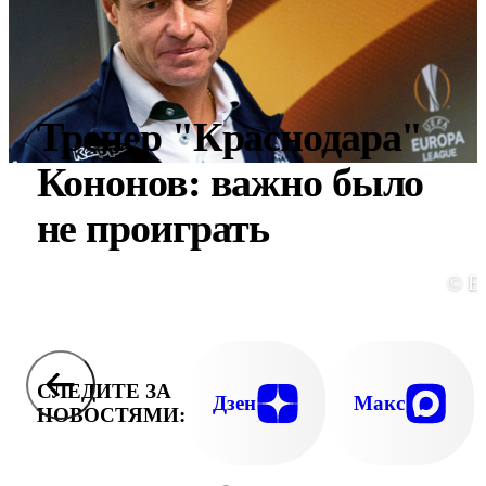
Тренер "Краснодара"
Кононов: важно было
не проиграть
© E
СЛЕДИТЕ ЗА
Дзен
Макс
НОВОСТЯМИ: